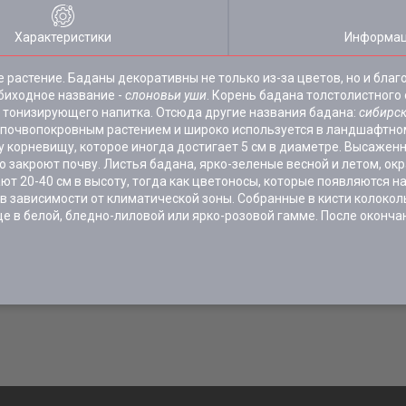
Характеристики
Информац
е растение. Баданы декоративны не только из-за цветов, но и бла
биходное название -
слоновьи уши
. Корень бадана толстолистног
е тонизирующего напитка. Отсюда другие названия бадана:
сибирск
м почвопокровным растением и широко используется в ландшафтно
 корневищу, которое иногда достигает 5 см в диаметре. Высаженн
ю закроют почву. Листья бадана, ярко-зеленые весной и летом, о
т 20-40 см в высоту, тогда как цветоносы, которые появляются н
, в зависимости от климатической зоны. Собранные в кисти колоко
е в белой, бледно-лиловой или ярко-розовой гамме. После оконча