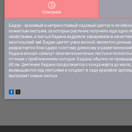
Описание
Бадан - красивый и неприхотливый садовый цветок и лечебно
кожистым листьям, за которые растение получило еще одно о
свойствами, а листья бадана издревле заваривали в качеств
монгольский чай
. Бадан цветет рано весной, является ценны
разрастается благодаря толстому длинному и разветвленному
бадана вскоре сомкнут свои вечнозеленые листья и полность
оттенки с приближением холодов. Баданы обычно не превышаю
60 см. Цветение бадана продолжается с конца марта до июля
возвышаются над листьями и создают в саду красивое зрелищ
выпускает новые листья.