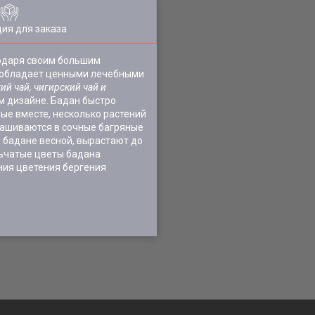
ия для заказа
годаря своим большим
о обладает ценными лечебными
ий чай, чигирский чай и
м дизайне. Бадан быстро
ые вместе, несколько растений
крашиваются в сочные багряные
а бадане весной, вырастают до
льчатые цветы бадана
ния цветения бергения