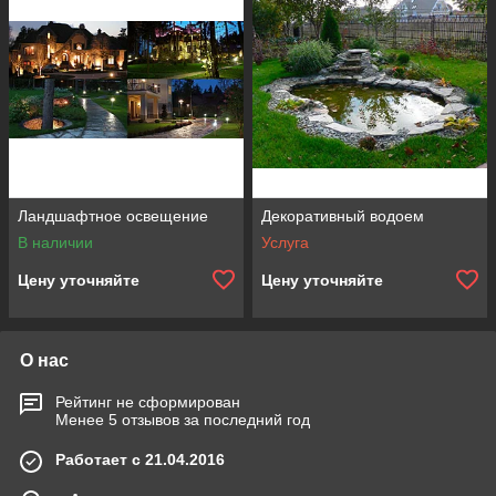
с
к
а
м
е
й
к
а
р
я
Ландшафтное освещение
Декоративный водоем
д
В наличии
Услуга
о
м
Цену уточняйте
Цену уточняйте
и
ч
у
в
О нас
с
т
Рейтинг не сформирован
в
Менее 5 отзывов за последний год
о
у
Работает с 21.04.2016
м