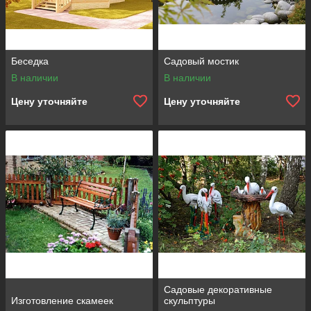
н
я
м
и
Беседка
Садовый мостик
и
г
В наличии
В наличии
р
Цену уточняйте
Цену уточняйте
у
ш
а
м
и
,
д
л
я
д
р
у
г
о
г
Садовые декоративные
Изготовление скамеек
скульптуры
о