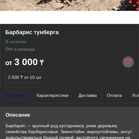
Барбарис тунберга
В наличии
Опт и розница
3 000
от
₸
2 500 ₸
от 10 шт.
Описание
Характеристики
Доставка
Оплата
Усл
Описание
Барбари́с — крупный род кустарников, реже деревьев,
семейства барбарисовые. Зимостойки, жароустойчивы; могут
довольствоваться бедной почвой; застойного увлажнения не