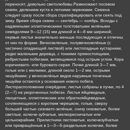
переносят; довольно светолюбивы.Размножают посевом
семян, делением куста и летними черенками. Семена
следует сразу после сбора стратифицировать или сеять под
зиму. Время сбора семян — сентябрь — ноябрь. Всходы с
надземными эллиптическими толстоватыми зелёными
семядолями 9—12 (15) мм длиной и 4—8 мм шириной;
первые листья значительно меньше последующих и отличны
от них по форме. Вечнозеленые, полувечнозелёные (с
частично опадающей листвой) или листопадные кустарники,
редко маленькие деревца, с тонкими прямостоящими,
ребристыми побегами, ветвящимися под острым углом. Кора
коричневато- или буровато-серая. Почки длиной 3—7 мм,
голые или с мелкими, длиной около 1—2 мм, острыми
чешуйками; у вечнозелёных видов наружные почечные
чешуйки остаются у основания нового побега.
Листорасположение очерёдное; листья собраны в пучки, по 4
(2—7) на укороченных побегах. Листья яйцевидные,
ланцетные, эллиптические или обратнояйцевидные,
сочленяющиеся с коротким черешком, голые, сверху
большей частью сизовато-зелёные, снизу сизоватые, более
светлые, колюче-зубчатые, мелкоресничатые или
цельнокрайние. Прилистники листоватые, колючезубчатые
или превращённые в 1—3—5-раздельные колючки, более