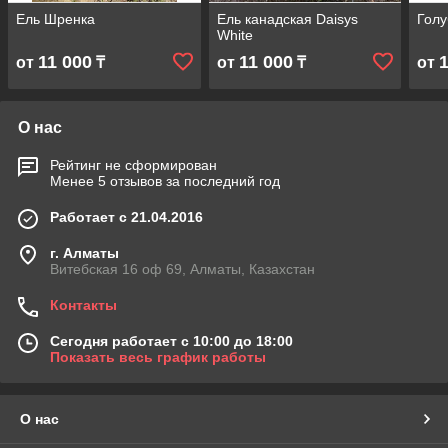
Ель Шренка
Ель канадская Daisys
Голу
White
11 000
11 000
от
₸
от
₸
от
О нас
Рейтинг не сформирован
Менее 5 отзывов за последний год
Работает с 21.04.2016
г. Алматы
Витебская 16 оф 69, Алматы, Казахстан
Контакты
Сегодня работает с 10:00 до 18:00
Показать весь график работы
О нас