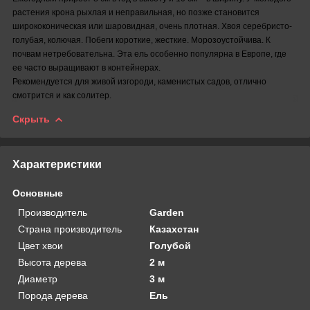
растения крона рыхлая и неправильная, но позже становится
ширококоническая или шаровидная, очень плотная. Хвоя серебристо-
голубая, колючая. Побеги короткие, жесткие. Морозоустойчива. К
почвам нетребовательна. Эта ель особенно популярна в Европе, где
ее часто выращивают в контейнерах.
Рекомендуется для живой изгороди, каменистых садов, отлично
смотрится и как солитер.
Скрыть
Характеристики
Основные
Производитель
Garden
Страна производитель
Казахстан
Цвет хвои
Голубой
Высота дерева
2 м
Диаметр
3 м
Порода дерева
Ель