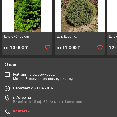
Ель сибирская
Ель Шренка
Ель 
10 000
11 000
12 
от
₸
от
₸
О нас
Рейтинг не сформирован
Менее 5 отзывов за последний год
Работает с 21.04.2016
г. Алматы
Витебская 16 оф 69, Алматы, Казахстан
Контакты