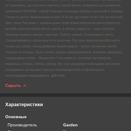
от салатового до золотисто-жёлтого, порой белого. Изюминка ассортимента
питомника PROXIMA - самой большой коллекции хвойных растений в Украине.
Скорость роста: Медленнорастущее. В 10 лет достигает всего 0,8-1м высотой.
Цвет хвои: Растение с уникальными свойствами изменения цвета прироста:
весной хвоя желтовато-белого цвета, а летние приросты - ярко-зеленые.
Иголочки нежные, мягкие, короткие. Побеги: мягкие. Отношение к свету:
Солнцелюбива и хорошо растет в полутени. Пестрая окраска преобретается
только на солнце. Конец февраля начало марта – лёгкое затенение южной
стороны от солнца. Грунт, почва: Хорошо дренированные, влажные умеренно,
плодородные почвы. Вредители: Тля-хермеса, гусеница листовертка,
пяденица, огневка, златка, короед. Все ели канадские необходимо регулярно
осматривать на предмет присутствия вредителей и обрабатывать
инсектицидами акарицидного действия.
Скрыть
Характеристики
Основные
Производитель
Garden