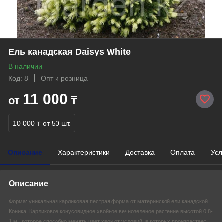
Ель канадская Daisys White
В наличии
Код: 8
Опт и розница
11 000
от
₸
10 000 ₸
от 50 шт.
Описание
Характеристики
Доставка
Оплата
Усл
Описание
Форма: уникальная карликовая пестрая форма от материнской ели канадской
Коника. Карликовое конусовидное хвойное вечнозеленое растение высотой 0,8-
1 м., которое способно менять цвет хвои от условий, в которых произрастает,