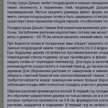
Почву груша Дюшес любит плодородную и хорошо насыщенную 
также склонность к поражению тлей, медяницей. Дюшес 
пирамидальная. Листья среднего размера, имеют форму эл
иметь легкую плодородную почву и быть защищены от ветра.
существует риск поражения плодов паршой, что обусловит по
Посадка груши Дюшес Самым благоприятным временем для по
почек. Заглубление растения недопустимо, потому как может
метр, а диаметр – 60-70 см, нельзя засыпать свежий навоз, т
При бедности почвы в посадочные ямы следует насыпать п
смесью плодородной земли, торфа и компоста (по 2-3 ведра 
Еще будущему дереву потребуется противоветренная опора,
повреждений ствола подвязку лучше производить в форме 
защиту почвы от перепадов температур. Для груш в качеств
рекомендуется осуществлять в осенний период, до начала с
деревом Для сбережения растения от заморозков и зимних
обернуть газетной бумагой или хлопчатобумажной тканью. С
требуется нагрести вокруг саженца как можно больше. Взро
небольшие ограды либо полностью оградить участок с дерев
Обрезка растения производится весной. В первый год посадки
это обусловит разрастание дерева не только вверх, но и в ст
которых требуется произвести на 5-8 см, формируется усеч
растение, нуждается в подкормке. В первый год ее можно 