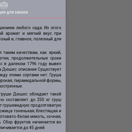
ия для заказа
шением любого сада. Из этого
й аромат и мягкий вкус при
ный и, главное, полезный для
таким качествам, как: яркий,
отки, продолжительные сроки
с в далеком 1796 году вывел
ша Дюшес: описание Существует
жду этими сортами нет. Груша
широкая, пирамидальной формы,
аостренные.
 груши Дюшес обладает такой
о составляет до 250 кг груш
еют грушевидную продолговатую
Кожица тоненькая, блестящая и
лтовато-белая мякоть, сочная,
а. Сбор фруктов начинается во
еличивается до 45 дней.