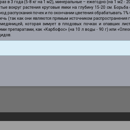
з в 3 года (5-8 кг на 1 м2), минеральные – ежегодно (на 1 м2 - 20
ытые вокруг растения круговые ямки на глубину 15-20 см. Борьб
иод распускания почек и по окончании цветения обрабатывать 1%
ечь (так как они являются прямым источником распространения 
 медяницей, которая зимует в плодовых почках и опавших лис
ими препаратами, как «Карбофос» (на 10 л воды - 90 г) или «Оле
цидов.