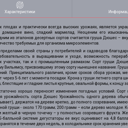
Характеристики
Информац
х плодах и практически всегда высоких урожаях, является укра
 домашнее вино, сладкий мармелад. Неоценим его изысканны
им из эталонов десертных сортов считается груша Дюшес – вкус
личество требуемых для организма микроэлементов.
пределами своей страны у потребителей и садоводов благодаря 
ребовательность в выращивании и уходе, возможность перераб
х участках, так и с промышленным размахом. Сорт груши Дюше
му Вильямсу, присвоившему этому сорту нынешнее название. Гру
ий. Принципиального различия, кроме сроков сбора урожая, ме
 через 5-6 лет с момента посадки. Крона у груши летнего сорта 
 блестящие и гладкие листья крупные, овальной формы, к концу з
статочно хорошо переносят изменения погодных условий. Сорт
ая урожайность сорта Дюшес Урожайность одного дерева обычн
бывает), держатся на дереве крепко, до полного созревания, им
ной груши - около 170 грамм; 200 грамм – если дерево молодое. 
и желтый в черную точечку – у полностью созревшего фрукта. Же
5-балльной системе дегустаторы ее вкус оценивают на 4,8 балл
хранятся в течение двух недель, в холодильнике срок хранения ув