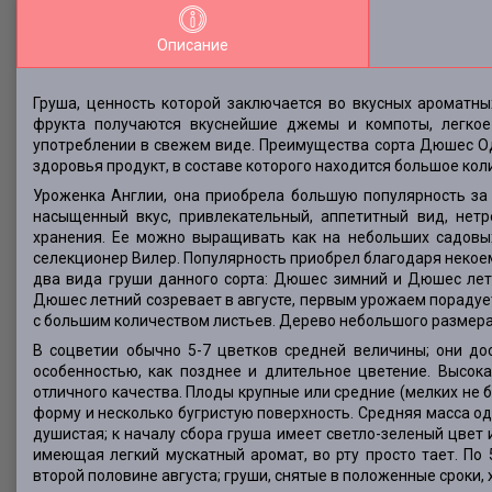
Описание
Груша, ценность которой заключается во вкусных ароматны
фрукта получаются вкуснейшие джемы и компоты, легкое
употреблении в свежем виде. Преимущества сорта Дюшес Одн
здоровья продукт, в составе которого находится большое ко
Уроженка Англии, она приобрела большую популярность за 
насыщенный вкус, привлекательный, аппетитный вид, нет
хранения. Ее можно выращивать как на небольших садовы
селекционер Вилер. Популярность приобрел благодаря некое
два вида груши данного сорта: Дюшес зимний и Дюшес летн
Дюшес летний созревает в августе, первым урожаем порадует
с большим количеством листьев. Дерево небольшого размера;
В соцветии обычно 5-7 цветков средней величины; они до
особенностью, как позднее и длительное цветение. Высок
отличного качества. Плоды крупные или средние (мелких не 
форму и несколько бугристую поверхность. Средняя масса од
душистая; к началу сбора груша имеет светло-зеленый цвет 
имеющая легкий мускатный аромат, во рту просто тает. По 
второй половине августа; груши, снятые в положенные сроки, 