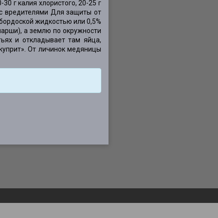
-30 г калия хлористого, 20-25 г
а с вредителями Для защиты от
 бордоской жидкостью или 0,5%
парши), а землю по окружности
тьях и откладывает там яйца,
окуприт». От личинок медяницы