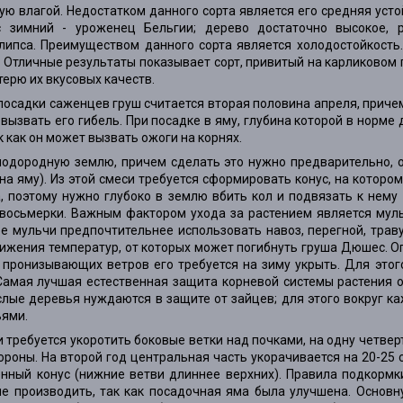
влагой. Недостатком данного сорта является его средняя устой
зимний - уроженец Бельгии; дерево достаточно высокое, ра
липса. Преимуществом данного сорта является холодостойкость
 Отличные результаты показывает сорт, привитый на карликовом 
терю их вкусовых качеств.
садки саженцев груш считается вторая половина апреля, причем
 вызвать его гибель. При посадке в яму, глубина которой в норме
ак как он может вызвать ожоги на корнях.
лодородную землю, причем сделать это нужно предварительно, 
на яму). Из этой смеси требуется сформировать конус, на которо
 поэтому нужно глубоко в землю вбить кол и подвязать к нему 
восьмерки. Важным фактором ухода за растением является мул
е мульчи предпочтительнее использовать навоз, перегной, трав
нижения температур, от которых может погибнуть груша Дюшес. О
 пронизывающих ветров его требуется на зиму укрыть. Для это
амая лучшая естественная защита корневой системы растения от
слые деревья нуждаются в защите от зайцев; для этого вокруг к
ьями.
 требуется укоротить боковые ветки над почками, на одну четвер
ороны. На второй год центральная часть укорачивается на 20-25 с
енный конус (нижние ветви длиннее верхних). Правила подкормк
не производить, так как посадочная яма была улучшена. Основн