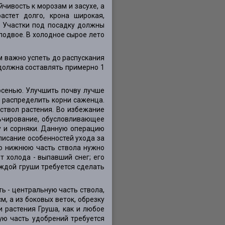
чивость к морозам и засухе, а
стет долго, крона широкая,
. Участки под посадку должны
подвое. В холодное сырое лето
 важно успеть до распускания
 должна составлять примерно 1
осенью. Улучшить почву лучше
м распределить корни саженца.
ствол растения. Во избежание
ьчирование, обусловливающее
у и сорняки. Данную операцию
писание особенностей ухода за
го нижнюю часть ствола нужно
 холода - выпавший снег; его
аждой груши требуется сделать
ть - центральную часть ствола,
м, а из боковых веток, обрезку
и растения Груша, как и любое
ую часть удобрений требуется