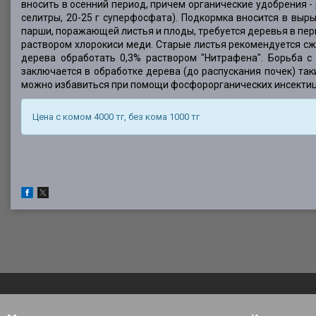
вносить в осенний период, причем органические удобрения - ра
селитры, 20-25 г суперфосфата). Подкормка вносится в выр
парши, поражающей листья и плоды, требуется деревья в пер
раствором хлорокиси меди. Старые листья рекомендуется сж
дерева обработать 0,3% раствором "Нитрафена". Борьба с
заключается в обработке дерева (до распускания почек) так
можно избавиться при помощи фосфорорганических инсекти
Цена с комом 4000 тг, без кома 1000 тг