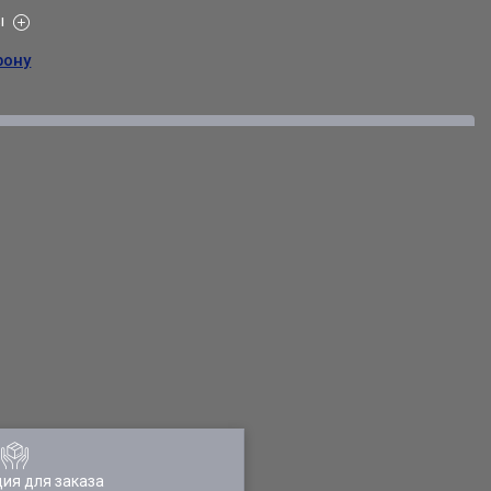
ы
фону
ия для заказа