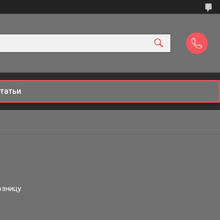
татьи
озницу