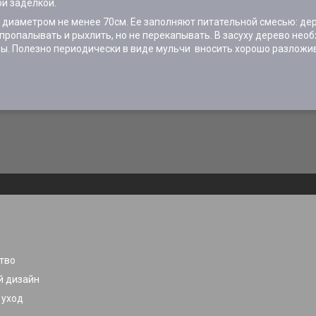
й заделкой.
 диаметром не менее 70см. Ее заполняют питательной смесью: дер
ропалывать и рыхлить, но не перекапывать. В засуху дерево необ
ы. Полезно периодически в виде мульчи вносить хорошо разложив
тво
 дизайн
 уход