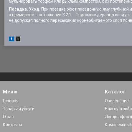
мульчировать торфом или рыхлым компостом, с их постепенно
Посадка. Уход.
При посадке роют посадочную яму глубиной и
в примерном соотношении 3:2:1. Подножие деревца следует п
не допуская полного пересыхания корнеобитаемого слоя почв
Меню
Каталог
Главная
Озеленение
Товары и услуги
Благоустройс
О нас
Ландшафтный
Контакты
Комплексный