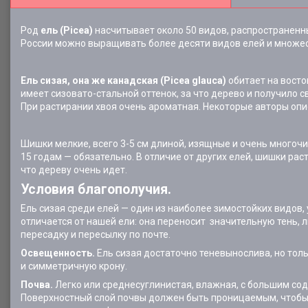
Род
ель
(
Picea)
насчитывает около 50 видов, распространенн
России можно выращивать более десяти видов елей и множес
Ель сизая, она же канадская
(
Picea
glauca)
обитает на восток
имеет сизовато-стальной оттенок, за что дерево и получило с
При растирании хвоя очень ароматная. Некоторые авторы опис
Шишки мелкие, всего 3-5 см длиной, изящные и очень многочи
15 годам — обязательно. В отличие от других елей, шишки рас
что дереву очень идет.
Условия благополучия.
Ель сизая среди елей — один из наиболее зимостойких видов,
отличается от нашей ели: она переносит значительную тень,
пересадку и пересылку по почте.
Освещенность.
Ель сизая достаточно теневынослива, но тол
и симметричную крону.
Почва.
Легко или среднесуглинистая, влажная, с большим со
Поверхностный слой почвы должен быть проницаемым, чтобы 