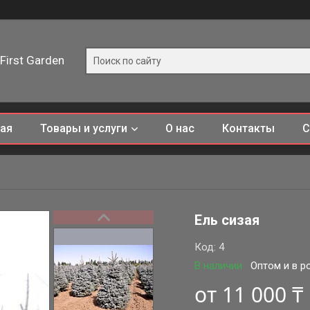
First Garden
ная
Товары и услуги
О нас
Контакты
С
Ель сизая
Код:
4
В наличии
Оптом и в р
от
11 000 ₸