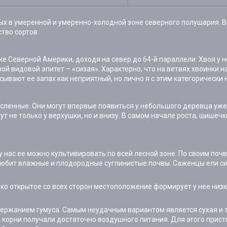
ых в умеренной и умеренно-холодной зоне северного полушария. В
тво сортов.
е Северной Америки, доходя на север до 64-й параллели. Хвоя у не
вой видовой эпитет –
«
сизая». Характерно, что на ветвях хвоинки
ывают ее запах как неприятный, но лично я с этим категорически н
сленные. Они могут впервые появиться у небольшого деревца уже в
тут не только у верхушки, но и внизу. В самом начале роста, шишеч
 у нас ее можно культивировать по всей лесной зоне. По своим по
 любит влажные и плодородные суглинистые почвы. Саженцы ели с
ько открытое со всех сторон местоположение формирует у нее низ
держанием гумуса. Самым неудачным вариантом является сухая и 
корни получали достаточно воздушного питания. Для этого прист