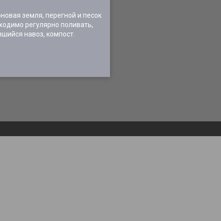
новая земля, перегной и песок
ходимо регулярно поливать,
шийся навоз, компост.