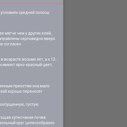
 условиях средней полосы
е мягче чем у других елей,
 направлены серповидно вверх.
е согласен.
 возрасте восьми лет, а к 12-
ки имеют ярко-красный цвет,
чвенным прихотям она мало
изой хорошо переносят
коопущенную, густую
тощая супесчаная почва.
вольный круг целесообразно