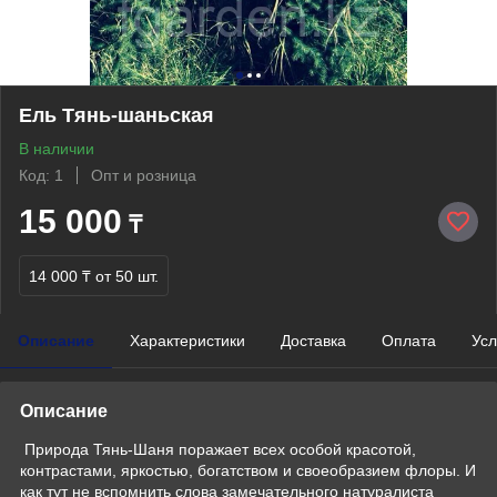
Ель Тянь-шаньская
В наличии
Код: 1
Опт и розница
15 000
₸
14 000 ₸
от 50 шт.
Описание
Характеристики
Доставка
Оплата
Усл
Описание
Природа Тянь-Шаня поражает всех особой красотой,
контрастами, яркостью, богатством и своеобразием флоры. И
как тут не вспомнить слова замечательного натуралиста