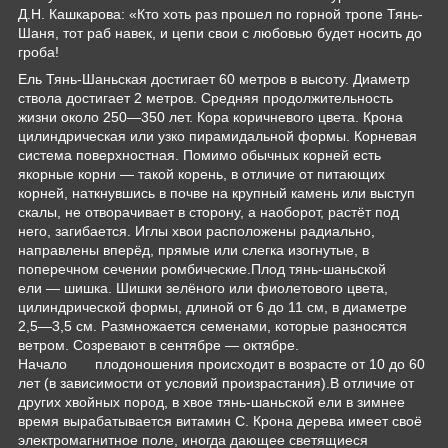
Д.Н. Кашкарова: «Кто хоть раз прошел по горной тропе Тянь-
Шаня, тот раб навек, и цепи свои с любовью будет носить до
гроба!
Ель Тянь-Шаньская достигает 60 метров в высоту. Диаметр
ствола достигает 2 метров. Средняя продолжительность
жизни около 250—350 лет. Кора коричневого цвета. Крона
цилиндрическая или узко пирамидальной формы. Корневая
система поверхностная. Помимо обычных корней есть
якорные корни — такой корень, в отличие от питающих
корней, наткнувшись в почве на крупный камень или выступ
скалы, не отворачивает в сторону, а наоборот, растёт под
него, загибается.
Иглы хвои расположены радиально,
направлены вперёд, прямые или слегка изогнутые, в
поперечном сечении ромбические.
Плод тянь-шаньской
ели — шишка. Шишки зелёного или фиолетового цвета,
цилиндрической формы, длиной от 6 до 11 см, в диаметре
2,5—3,5 см. Размножается семенами, которые разносятся
ветром. Созревают в сентябре — октябре.
Начало
плодоношения
происходит в возрасте от 10 до 60
лет (в зависимости от условий произрастания).
В отличие от
других хвойных пород, в хвое тянь-шаньской ели в зимнее
время вырабатывается витамин С.
Крона дерева
имеет своё
электромагнитное поле, иногда дающее светящиеся