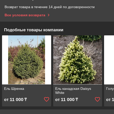
Возврат товара в течение 14 дней по договоренности
Все условия возврата
Подобные товары компании
Ель Шренка
Ель канадская Daisys
Голу
White
11 000
11 000
от
₸
от
₸
от