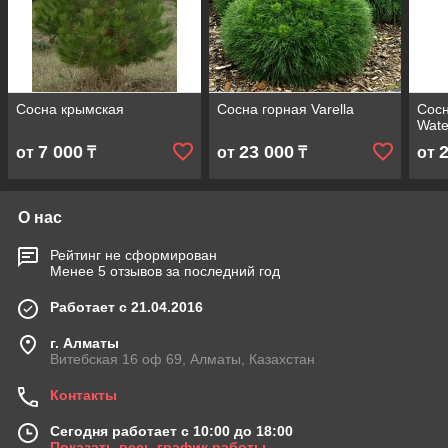
Сосна крымская
Сосна горная Varella
Сос
Wate
7 000
23 000
от
₸
от
₸
от
О нас
Рейтинг не сформирован
Менее 5 отзывов за последний год
Работает с 21.04.2016
г. Алматы
Витебская 16 оф 69, Алматы, Казахстан
Контакты
Сегодня работает с 10:00 до 18:00
Показать весь график работы