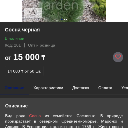
Сосна черная
В наличии
Код: 201
Опт и розница
15 000
от
₸
14 000 ₸
от 50 шт.
Описание
Характеристики
Доставка
Оплата
Усл
Описание
Вид рода
Сосна
из семейства Сосновые. В природе
произрастает в северном Средиземноморье, Марокко и
Алжире. В Европе вид стал известен с 1759 г. Живет сосна