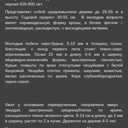
черная 600-800 лет.
Представляет собой средневысокое дерево до 25-55 м в
высоту. Годовой прирост 30-55 см. В молодом возрасте
имеет пирамидальную форму кроны, в более зрелом –
зонтиковидную, раскидистую, с восходящими ветвями.
Молодые побеги серо-бурые, 5-10 мм в толщину, голые,
блестящие, к концу первого лета стают темно-серо-
коричневыми. Почки 25 мм в длину, 4-9 мм в ширину,
яйцевидно-коническйо формы, заостренные, смолистые,
бурые, покрыты по краю отогнутыми чешуйками с белой
бахромой. Чешуйки плотно прижаты, широкие, кожистые,
мелко рассеченные по краям. Кора глубокобороздчатая,
черно-серая.
Хвоя у основания перекрученная, направлена вверх ,
твердая, заостренная, среднезубчатая по краям,
насыщенного темно-зеленого цвета, 8-14 см в длину, до 2 мм
в ширину, растет по 2 в пучке. Держится на дереве 4-5 лет.