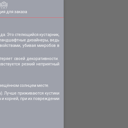
ия для заказа
да. Это стелющийся кустарник,
о ландшафтные дизайнеры, ведь
свойствами, убивая микробов в
 теряет своей декоративности.
увствуется резкий неприятный
освещённом солнцем месте.
а). Лучше приживаются кустики
 и корней, при их повреждении