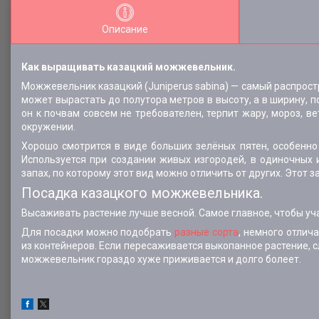
Описание
Как выращивать казацкий можжевельник.
Можжевельник казацкий (Juniperus sabina) — самый распрост
может вырастать до полутора метров в высоту, а в ширину, 
он к почвам совсем не требователен, терпит жару, мороз, 
окружении.
Хорошо смотрится в виде больших зелёных пятен, особенно 
Используется при создании живых изгородей, в одиночных 
запах, по которому этот вид можно отличить от других. Этот
Посадка казацкого можжевельника.
Высаживать растение лучше весной. Самое главное, чтобы уча
Для посадки можно подобрать
разные сорта
, немного отлич
из контейнеров. Если пересаживается выкопанное растение, 
можжевельник гораздо хуже приживается и долго болеет.