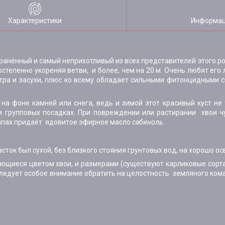
Характеристики
Информац
ранённый и самый неприхотливый из всех представителей этого ро
постепенно укореняя ветви, и более, чем на 20 м. Очень любят ег
ветра и засухи, плюс ко всему обладает сильными фитонцидными 
на фоне камней или снега, ведь и зимой этот красивый куст не
и групповых посадках. При повреждении или растирании хвои ч
 запах придаёт ядовитое эфирное масло
сабиноль
.
сток был сухой, без близкого стояния грунтовых вод, на хорошо 
ающиеся цветом хвои, и размерами (существуют карликовые сорт
следует особое внимание обратить на целостность земляного кома