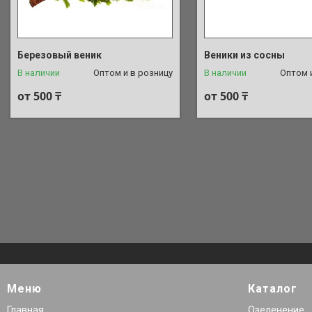
+7 (700) 762-26-77
+7 (700) 762-26-77
Березовый веник
Веники из сосны
В наличии
Оптом и в розницу
В наличии
Оптом 
от 500 ₸
от 500 ₸
Меню
Каталог
Главная
Озеленение