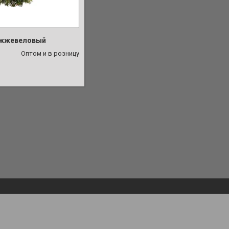
762-26-77
ожжевеловый
Оптом и в розницу