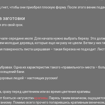
под гнет, чтобы они приобрел плоскую форму. После этого веник
а заготовки
это свой срок.
ачале-середине июля. Для начала нужно выбрать березу. Это дол
м молодые деревца, которые еще ни разу не цвели. Ветви у них ги
ная поверхность листа шершавая – такая березка не подходит. Ли
убравах. Одна из характеристик такого «правильного» места – бол
 посещений бани.
доровых людей – настоящих русских!
, сразу перед цветением или во время цветения крапивы.
ит бояться «жгучести»
крапивы
. Парясь таким веничком, ощущается
ганизму. Помимо всего прочего попарившись крапивным веничком, 