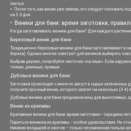
листья.
После того, как веник уже связан, его следует положить 
на 2-3 дня.
Веники для бани: время заготовки, правил
Когда заготавливать веники для бани? Для каждого растения 
Березовый веник для бани
Традиционно березовые веники для бани заготавливают в н
береза). Однако многие советуют для веников выбирать совсе
Выбрав дерево, попробуйте листочек «на язык». Если наруж
тонкие, длинные, прямые.
Дубовые веники для бани
Заготовка происходит с июня по август в сырых затененных д
получите прочный веник, которого хватит на несколько (3-4)
Дубовые веники для бани предназначены для выносливых, з
Веник из крапивы
Крапивные веники для бани: время заготовки— середина лета
Париться веником из крапивы – особое удовольствие. Не сто
Никаких волдырей и ожогов – только несомненная польза ор