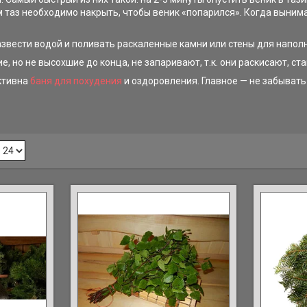
этом таз необходимо накрыть, чтобы веник «попарился». Когда выни
азвести водой и поливать раскаленные камни или стены для напол
, но не высохшие до конца, не запаривают, т.к. они раскисают, с
ективна
баня для похудения
и оздоровления. Главное — не забывать