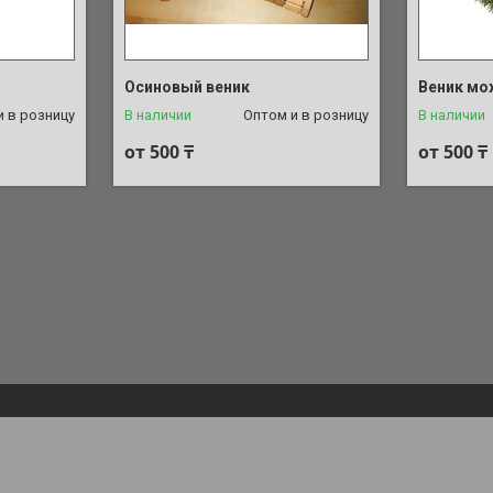
+7 (700) 762-26-77
+7 (700) 
Осиновый веник
Веник м
и в розницу
В наличии
Оптом и в розницу
В наличии
от 500 ₸
от 500 ₸