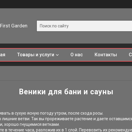
First Garden
ная
Товары и услуги
О нас
Контакты
С
Веники для бани и сауны
вать в сухую ясную погоду утром, после схода росы.
о лишние ветви. Так вы прореживаете растение и даете оставшимс
и, хорошо гнущимися ветками.
 в течение часа, разложив их в 1 слой. Перевозить их рекомендуе