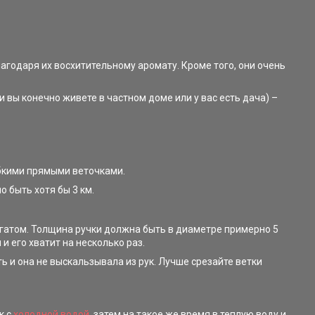
лагодаря их восхитительному аромату. Кроме того, они очень
 вы конечно живете в частном доме или у вас есть дача) –
ибкими прямыми веточками.
 быть хотя бы 3 км.
пагатом. Толщина ручки должна быть в диаметре примерно 5
и его хватит на несколько раз.
 и она не выскальзывала из рук. Лучше срезайте ветки
к с
холодной водой
, затем на такое же время в теплую воду и,