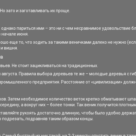
Но зато и заготавливать их проще.
, однако париться ими – это ни с чем несравнимое удовольствие б
в начале июня.
шо еще то, что ходить за такими веничками далеко не нужно (если
 и вишня.
ев
вьев. Не стоит зацикливаться на традиционных.
 августа. Правила выбора деревьев те же – молодые деревья с г
 промышленного предприятия. Расстояние от «цивилизации» должно
сучков. Затем необходимое количество веток крепко обматывают ш
середину, а вокруг них – более тонки. Так веник получится плотным 
ставляйте рукоять достаточно длинную, чтобы было удобно держать
но подрезать, подравняв таким образом концы.
 Самый быстрый из них такой: на 2-3 минуты опустить веник в тази