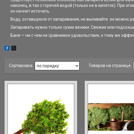
наконец, в таз с горячей водой (только не в кипяток). При 
он начнет источать.
Воду, оставшуюся от запаривания, не выливайте: ее можно р
Запаривать нужно только сухие веники. Свежие или подсохшие
Баня — ни с чем не сравнимое удовольствие, к тому же эфф