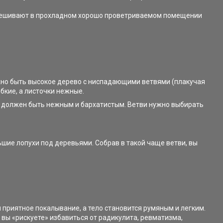
 подвешивают в прохладном хорошо проветриваемом помещении
жно быть высокое дерево с ниспадающими ветвями (плакучая
бкие, а листочки нежные.
ст должен быть нежным и бархатистым. Ветви нужно выбирать
ьшие лопухи под деревьями. Собрав в такой чаще ветви, вы
 приятное покалывание, а тело становится румяным и легким.
вы «рискуете» избавиться от радикулита, ревматизма,