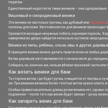
подагры.
Единственный недостаток таких веников – они одноразовые. 
Вишневый и смородиновый веники
Эти веники не настолько прочны, как дубовый или
березовый
полезны для кожи. Заготовка веток для веников происходит 
Срезаются молодые ненужные побеги, корневая поросль. Хоро
наверняка во дворе найдется несколько кустиков смородины
Веники из липы, рябины, ольхи, ивы и других деревь
В принципе веники можно делать практически из любых дере
Ветви деревьев заготавливаются с начала июля до середины
Собирать их, конечно же, нельзя вблизи проезжей части или
Как вязать веники для бани
Та сторона ветки, где будет ручка, очищается от листвы и 
см. При вязании веников более толстые ветки нужно класть в 
Особых правил касательно длины ручки веника нет, однако о
подлиннее – после того как веник будет связан – ручку мож
Как запарить веник для бани
Существует несколько способов, как запарить веник для бани.